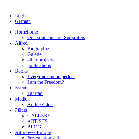
English
German
Home
home
Our Sponsors and Supporters
Alfred
Biographie
Galerie
other projects
publications
Books
Everyone can be perfect
I am the Freedom?
Events
Fahrrad
Medien
Audio/Video
Pillars
GALLERY
ARTISTS
BLOG
Art moves Europe
Presentation slide 1