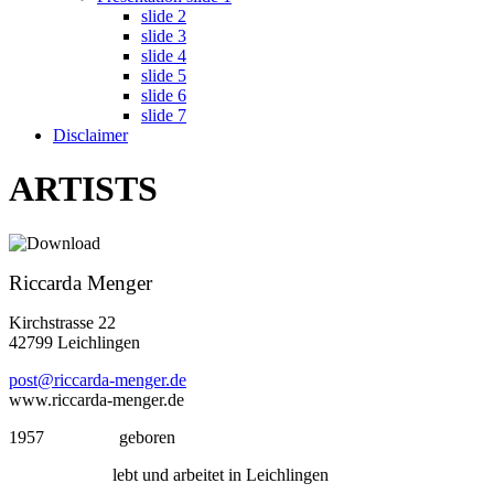
slide 2
slide 3
slide 4
slide 5
slide 6
slide 7
Disclaimer
ARTISTS
Riccarda Menger
Kirchstrasse 22
42799 Leichlingen
post@riccarda-menger.de
www.riccarda-menger.de
1957 geboren
lebt und arbeitet in Leichlingen